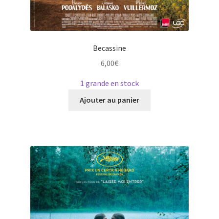
Becassine
6,00
€
1 grande en stock
Ce
Ajouter au panier
produit
a
plusieurs
variations.
Les
options
peuvent
être
choisies
sur