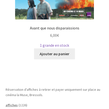
Avant que nous disparaissions
6,00
€
1 grande en stock
Ce
Ajouter au panier
produit
a
plusieurs
variations.
Les
options
Réservation d'affiches à retirer et payer uniquement sur place au
peuvent
cinéma la Muse, Bressols.
être
1
affiches
1226
choisies