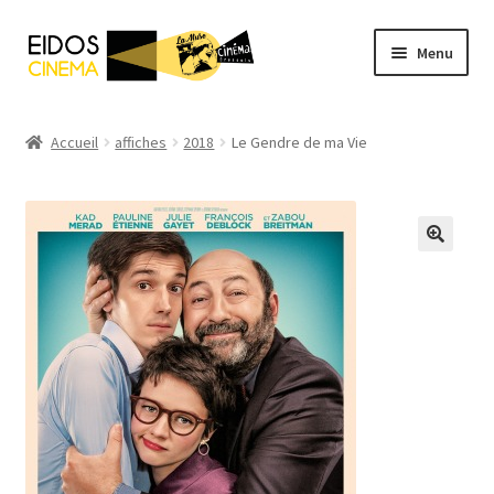
Aller
Aller
Menu
à
au
la
contenu
Accueil
navigation
Accueil
affiches
2018
Le Gendre de ma Vie
Catalogue
Mentions Légales
Mon compte
Panier
Validation de la réservation