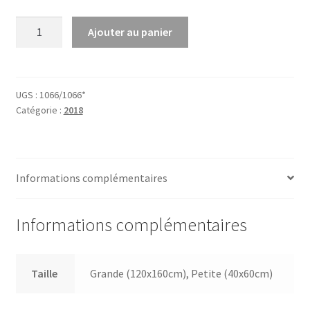
6,00€
quantité
Ajouter au panier
de
Le
Gendre
de
UGS :
1066/1066*
Catégorie :
2018
ma
Vie
Informations complémentaires
Informations complémentaires
Taille
Grande (120x160cm), Petite (40x60cm)