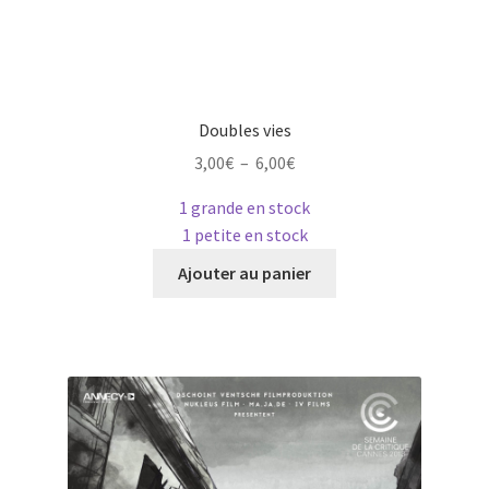
Doubles vies
Plage
3,00
€
–
6,00
€
de
1 grande en stock
prix :
1 petite en stock
3,00€
Ce
à
Ajouter au panier
produit
6,00€
a
plusieurs
variations.
Les
options
peuvent
être