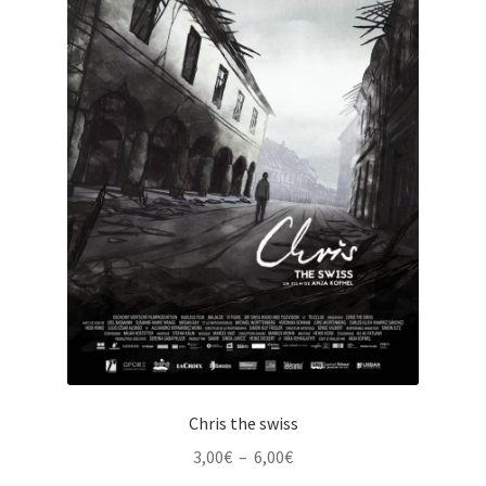
choisies
sur
la
page
du
produit
Chris the swiss
Plage
3,00
€
–
6,00
€
de