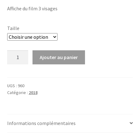
Affiche du film 3 visages
Taille
quantité
Ajouter au panier
de
3
visages
UGS :
960
Catégorie :
2018
Informations complémentaires