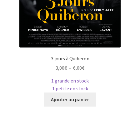
3 jours à Quiberon
Plage
3,00
€
–
6,00
€
de
1 grande en stock
prix :
1 petite en stock
3,00€
Ce
à
Ajouter au panier
produit
6,00€
a
plusieurs
variations.
Les