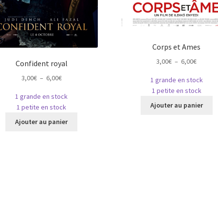
Corps et Ames
Plage
3,00
€
–
6,00
€
Confident royal
de
Plage
3,00
€
–
6,00
€
1 grande en stock
prix :
de
1 petite en stock
3,00€
1 grande en stock
prix :
C
à
Ajouter au panier
1 petite en stock
3,00€
p
6,00€
Ce
à
Ajouter au panier
a
produit
6,00€
pl
a
va
plusieurs
L
variations.
o
Les
p
options
ê
peuvent
c
être
s
choisies