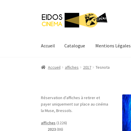
Aller
Aller
à
au
la
contenu
navigation
Accueil
Catalogue
Mentions Légales
Accueil
Catalogue
Mentions Légales
Mon com
Accueil
affiches
2017
Tesnota
Réservation d'affiches à retirer et
payer uniquement sur place au cinéma
la Muse, Bressols.
1
affiches
1226
8
2
2023
86