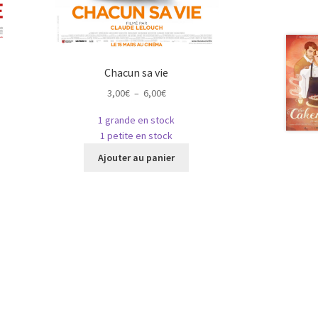
Chacun sa vie
Plage
3,00
€
–
6,00
€
de
1 grande en stock
prix :
1 petite en stock
3,00€
e
Ce
à
Ajouter au panier
roduit
produit
6,00€
a
usieurs
plusieurs
riations.
variations.
es
Les
ptions
options
euvent
peuvent
tre
être
hoisies
choisies
ur
sur