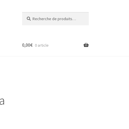
Recherche
Recherche
pour :
0,00
€
0 article
a