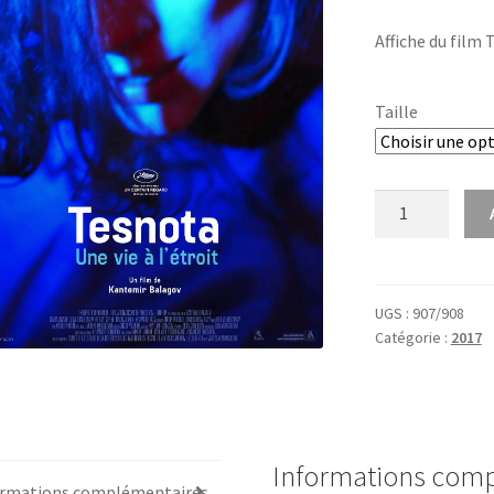
Affiche du film
Taille
quantité
de
Tesnota
UGS :
907/908
Catégorie :
2017
Informations com
ormations complémentaires