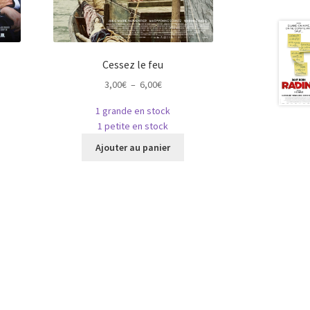
Cessez le feu
Plage
3,00
€
–
6,00
€
de
1 grande en stock
prix :
1 petite en stock
3,00€
e
Ce
à
Ajouter au panier
roduit
produit
6,00€
a
usieurs
plusieurs
riations.
variations.
es
Les
ptions
options
euvent
peuvent
tre
être
hoisies
choisies
ur
sur
la