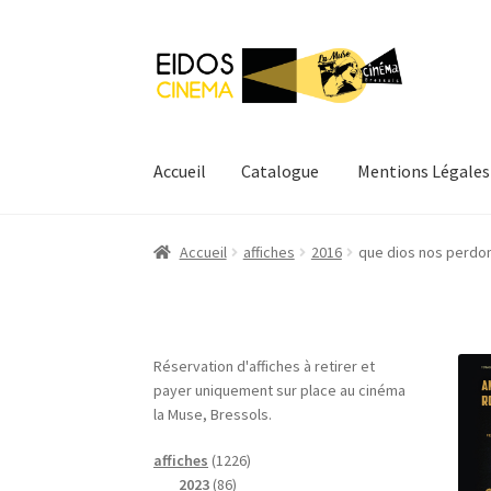
Aller
Aller
à
au
la
contenu
navigation
Accueil
Catalogue
Mentions Légales
Accueil
Catalogue
Mentions Légales
Mon com
Accueil
affiches
2016
que dios nos perdo
Réservation d'affiches à retirer et
payer uniquement sur place au cinéma
la Muse, Bressols.
1
affiches
1226
8
2
2023
86