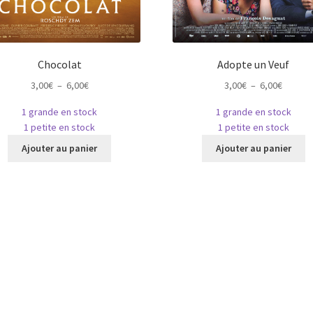
Chocolat
Adopte un Veuf
Plage
Plage
3,00
€
–
6,00
€
3,00
€
–
6,00
€
de
de
1 grande en stock
1 grande en stock
prix :
prix :
1 petite en stock
1 petite en stock
3,00€
3,00€
Ce
C
à
à
Ajouter au panier
Ajouter au panier
produit
p
6,00€
6,00€
a
a
plusieurs
pl
variations.
va
Les
L
options
o
peuvent
p
être
ê
choisies
c
sur
s
la
la