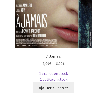
A Jamais
Plage
3,00
€
–
6,00
€
de
1 grande en stock
prix :
1 petite en stock
3,00€
Ce
à
Ajouter au panier
produit
6,00€
a
plusieurs