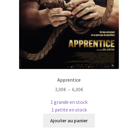
du
produit
Apprentice
Plage
3,00
€
–
6,00
€
de
1 grande en stock
prix :
1 petite en stock
3,00€
Ce
à
Ajouter au panier
produit
6,00€
a