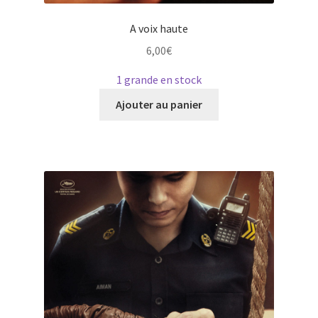
A voix haute
6,00
€
1 grande en stock
Ce
Ajouter au panier
produit
a
plusieurs
variations.
Les
options
peuvent
être
choisies
sur
la
page