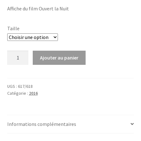
Affiche du film Ouvert la Nuit
Taille
quantité
Ajouter au panier
de
Ouvert
la
Nuit
UGS :
617/618
Catégorie :
2016
Informations complémentaires