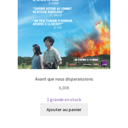
page
du
produit
Avant que nous disparaissions
6,00
€
1 grande en stock
Ce
Ajouter au panier
produit
a
plusieurs