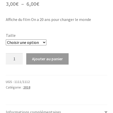
Plage
3,00
€
–
6,00
€
de
Affiche du film On a 20 ans pour changer le monde
prix :
3,00€
Taille
à
6,00€
quantité
Ajouter au panier
de
On
a
20
UGS :
1111/1112
Catégorie :
2018
ans
pour
changer
le
Informations complémentaires
monde