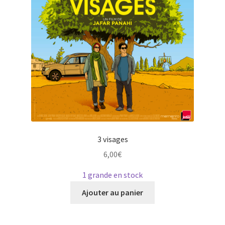
3 visages
6,00
€
1 grande en stock
Ce
Ajouter au panier
produit
a
plusieurs