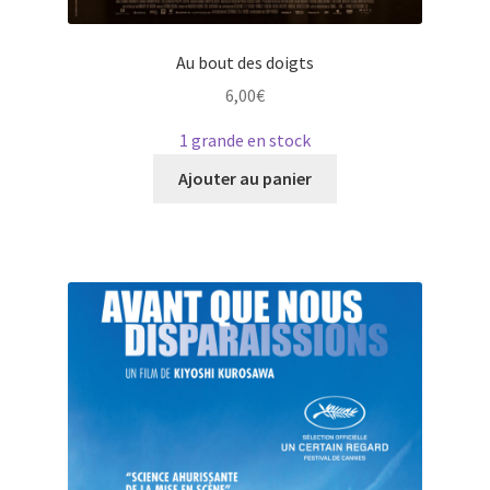
Au bout des doigts
6,00
€
1 grande en stock
Ce
Ajouter au panier
produit
a
plusieurs
variations.
Les
options
peuvent
être
choisies
sur
la