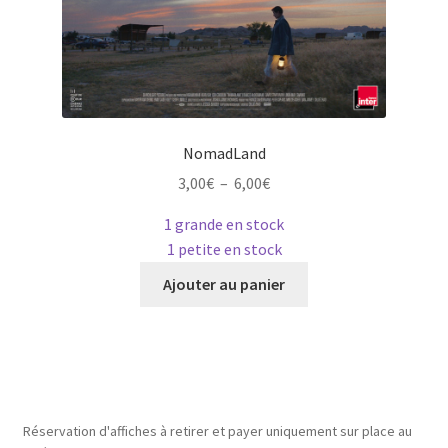
NomadLand
Plage
3,00
€
–
6,00
€
de
1 grande en stock
prix :
1 petite en stock
3,00€
Ce
à
Ajouter au panier
produit
6,00€
a
plusieurs
variations.
Les
options
Réservation d'affiches à retirer et payer uniquement sur place au