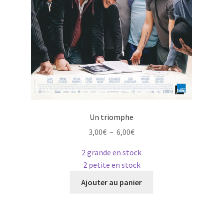
Un triomphe
Plage
3,00
€
–
6,00
€
de
2 grande en stock
prix :
2 petite en stock
3,00€
Ce
à
Ajouter au panier
produit
6,00€
a
plusieurs