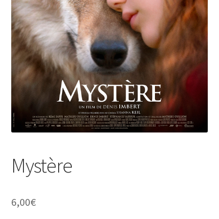
Mystère
6,00
€