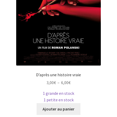
page
du
produit
D’après une histoire vraie
Plage
3,00
€
–
6,00
€
de
1 grande en stock
prix :
1 petite en stock
3,00€
Ce
à
Ajouter au panier
produit
6,00€