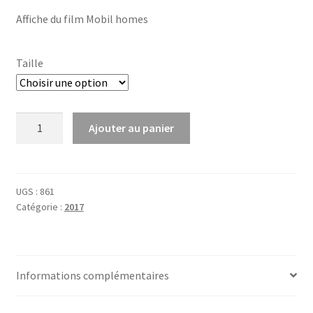
Affiche du film Mobil homes
Taille
quantité
Ajouter au panier
de
Mobil
homes
UGS :
861
Catégorie :
2017
Informations complémentaires