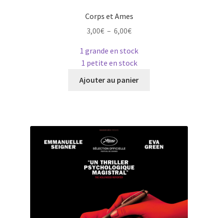
Corps et Ames
Plage
3,00
€
–
6,00
€
de
1 grande en stock
prix :
1 petite en stock
3,00€
Ce
à
Ajouter au panier
produit
6,00€
a
plusieurs
variations.
Les
options
peuvent
être
choisies
sur
la