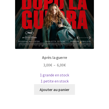
Après la guerre
Plage
3,00
€
–
6,00
€
de
1 grande en stock
prix :
1 petite en stock
3,00€
Ce
à
Ajouter au panier
produit
6,00€
a
plusieurs