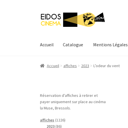
Aller
Aller
à
au
la
contenu
navigation
Accueil
Catalogue
Mentions Légales
Accueil
Catalogue
Mentions Légales
Mon com
Accueil
affiches
2023
L’odeur du vent
Réservation d'affiches à retirer et
payer uniquement sur place au cinéma
la Muse, Bressols.
1
affiches
1226
8
2
2023
86