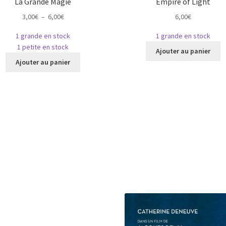
La Grande Magie
Empire of Light
Plage
3,00
€
–
6,00
€
6,00
€
de
1 grande en stock
1 grande en stock
prix :
C
1 petite en stock
3,00€
Ajouter au panier
Ce
p
à
Ajouter au panier
produit
a
6,00€
a
pl
plusieurs
va
variations.
L
Les
o
options
p
peuvent
ê
être
c
choisies
s
sur
la
la
p
page
d
du
p
produit