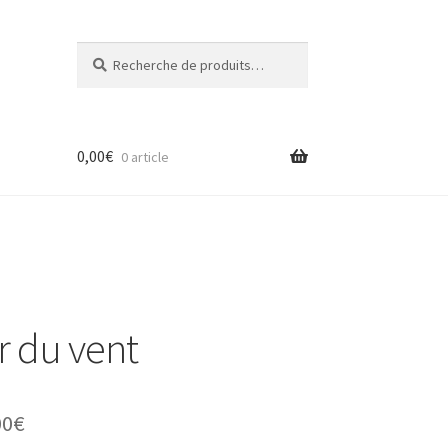
Recherche
Recherche
pour :
0,00
€
0 article
r du vent
Plage
00
€