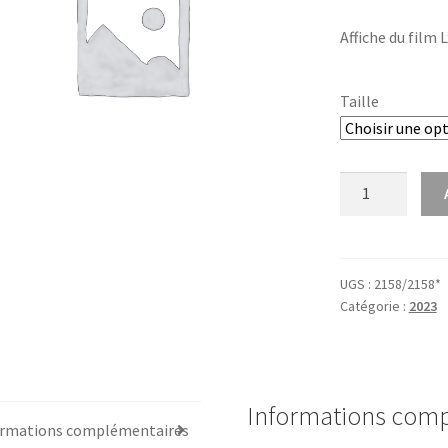
Affiche du film 
Taille
quantité
de
L'odeur
du
vent
UGS :
2158/2158*
Catégorie :
2023
Informations com
ormations complémentaires