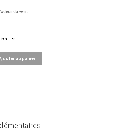
de
L’odeur du vent
prix :
3,00€
à
6,00€
Ajouter au panier
plémentaires