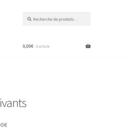
Recherche
Recherche
pour :
0,00
€
0 article
ivants
Plage
00
€