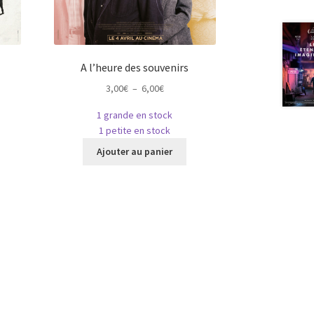
A l’heure des souvenirs
Plage
3,00
€
–
6,00
€
de
1 grande en stock
prix :
1 petite en stock
3,00€
e
Ce
à
Ajouter au panier
roduit
produit
6,00€
a
usieurs
plusieurs
riations.
variations.
es
Les
ptions
options
euvent
peuvent
tre
être
hoisies
choisies
ur
sur