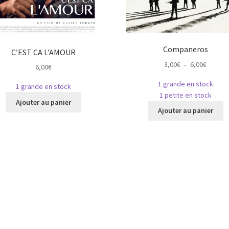
Companeros
C’EST CA L’AMOUR
Plage
3,00
€
–
6,00
€
6,00
€
de
1 grande en stock
prix :
1 grande en stock
1 petite en stock
Ce
3,00€
Ajouter au panier
C
produit
à
Ajouter au panier
p
a
6,00€
a
plusieurs
pl
variations.
va
Les
L
options
o
peuvent
p
être
ê
choisies
c
sur
s
la