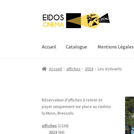
Aller
Aller
à
au
la
contenu
navigation
Accueil
Catalogue
Mentions Légales
Accueil
Catalogue
Mentions Légales
Mon com
Accueil
affiches
2018
Les estivants
Réservation d'affiches à retirer et
payer uniquement sur place au cinéma
la Muse, Bressols.
1
affiches
1226
8
2
2023
86