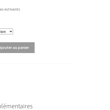
de
Les estivants
prix :
3,00€
à
6,00€
Ajouter au panier
plémentaires