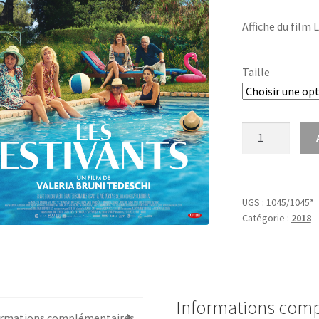
Affiche du film 
Taille
quantité
de
Les
estivants
UGS :
1045/1045*
Catégorie :
2018
Informations com
ormations complémentaires