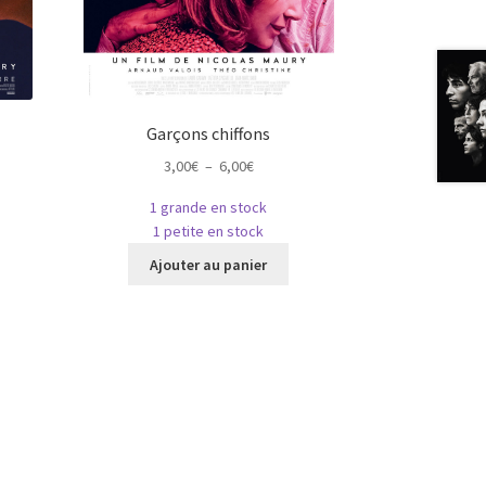
Garçons chiffons
Plage
3,00
€
–
6,00
€
de
1 grande en stock
prix :
1 petite en stock
3,00€
e
Ce
à
Ajouter au panier
roduit
produit
6,00€
a
usieurs
plusieurs
riations.
variations.
es
Les
ptions
options
euvent
peuvent
tre
être
hoisies
choisies