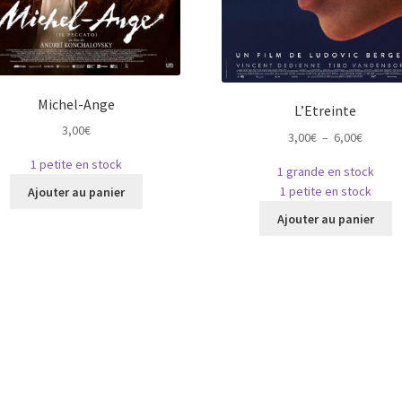
Michel-Ange
L’Etreinte
3,00
€
Plage
3,00
€
–
6,00
€
de
1 petite en stock
1 grande en stock
prix :
Ce
1 petite en stock
Ajouter au panier
3,00€
produit
C
à
Ajouter au panier
a
p
6,00€
plusieurs
a
variations.
pl
Les
va
options
L
peuvent
o
être
p
choisies
ê
sur
c
la