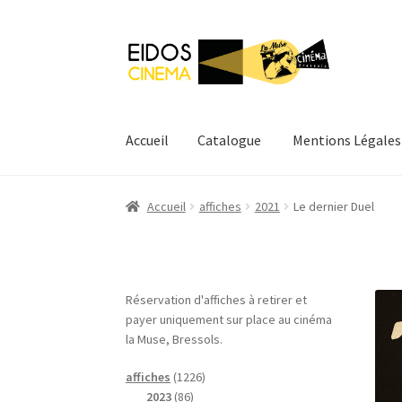
Aller
Aller
à
au
la
contenu
navigation
Accueil
Catalogue
Mentions Légales
Accueil
Catalogue
Mentions Légales
Mon com
Accueil
affiches
2021
Le dernier Duel
Réservation d'affiches à retirer et
payer uniquement sur place au cinéma
la Muse, Bressols.
1
affiches
1226
8
2
2023
86