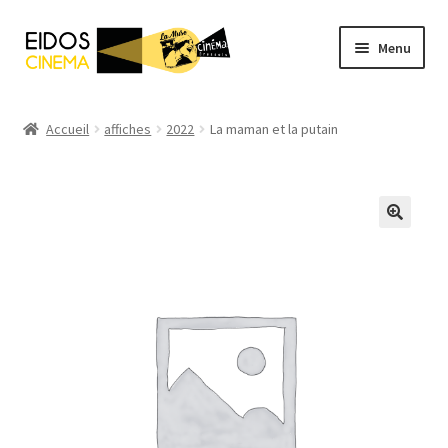
Aller
Aller
Menu
à
au
la
contenu
Accueil
navigation
Accueil
affiches
2022
La maman et la putain
Catalogue
Mentions Légales
Mon compte
Panier
Validation de la réservation