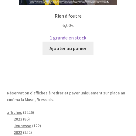
Rien à foutre
6,00
€
1 grande en stock
Ce
Ajouter au panier
produit
a
plusieurs
variations.
Les
options
Réservation d'affiches à retirer et payer uniquement sur place au
peuvent
cinéma la Muse, Bressols.
être
1
affiches
1226
choisies
8
2
2023
86
sur
6
2
1
Jeunesse
122
la
p
1
6
2
2022
152
page