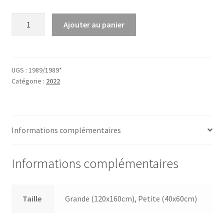
quantité
Ajouter au panier
de
La
maman
et
UGS :
1989/1989*
Catégorie :
2022
la
putain
Informations complémentaires
Informations complémentaires
Taille
Grande (120x160cm), Petite (40x60cm)