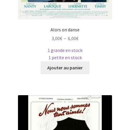
Alors on danse
Plage
3,00
€
–
6,00
€
de
1 grande en stock
prix :
1 petite en stock
3,00€
Ce
à
Ajouter au panier
produit
6,00€
a
plusieurs
variations.
Les
options
peuvent
être
choisies