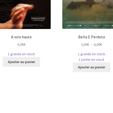
Bella E Perduta
A voix haute
Plage
3,00
€
–
6,00
€
6,00
€
de
1 grande en stock
1 grande en stock
prix :
Ce
1 petite en stock
3,00€
Ajouter au panier
C
produit
à
Ajouter au panier
p
a
6,00€
a
plusieurs
pl
variations.
va
Les
L
options
o
peuvent
p
être
ê
choisies