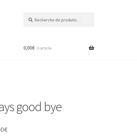
Recherche
Recherche
pour :
0,00
€
0 article
says good bye
Plage
00
€