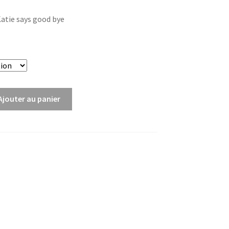
de
Katie says good bye
prix :
3,00€
à
6,00€
Ajouter au panier