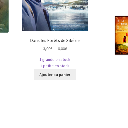
Dans les Forêts de Sibérie
Plage
3,00
€
–
6,00
€
de
1 grande en stock
prix :
1 petite en stock
3,00€
Ce
e
à
Ajouter au panier
produit
roduit
6,00€
a
plusieurs
usieurs
variations.
riations.
Les
es
options
ptions
peuvent
euvent
être
tre