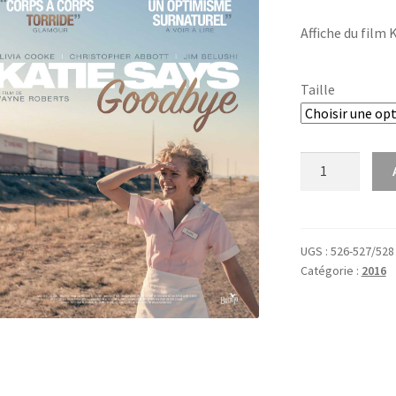
Affiche du film 
Taille
quantité
de
Katie
says
good
UGS :
526-527/528
Catégorie :
2016
bye