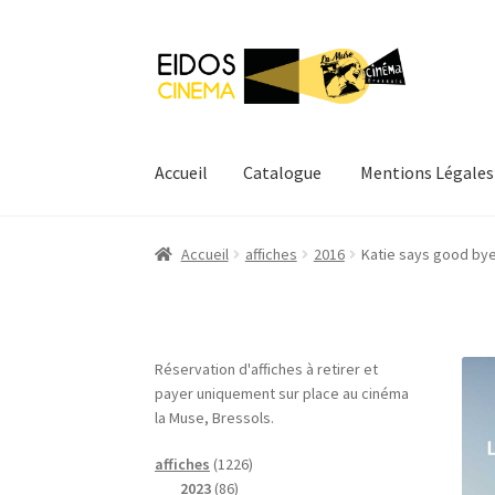
Aller
Aller
à
au
la
contenu
navigation
Accueil
Catalogue
Mentions Légales
Accueil
Catalogue
Mentions Légales
Mon com
Accueil
affiches
2016
Katie says good by
Réservation d'affiches à retirer et
payer uniquement sur place au cinéma
la Muse, Bressols.
1
affiches
1226
8
2
2023
86