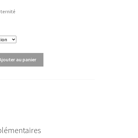
de
Eternité
prix :
3,00€
à
6,00€
Ajouter au panier
plémentaires