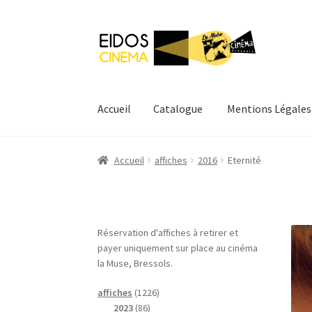
Aller
Aller
à
au
la
contenu
navigation
Accueil
Catalogue
Mentions Légales
Accueil
Catalogue
Mentions Légales
Mon com
Accueil
affiches
2016
Eternité
Réservation d'affiches à retirer et
payer uniquement sur place au cinéma
la Muse, Bressols.
1
affiches
1226
8
2
2023
86