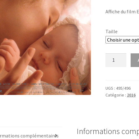
Affiche du film 
Taille
quantité
de
Eternité
UGS :
495/496
Catégorie :
2016
Informations com
ormations complémentaires