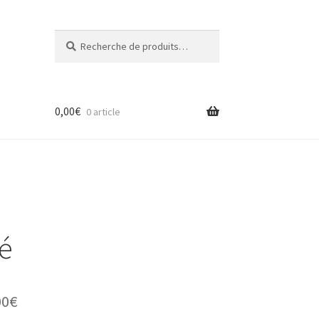
Recherche
Recherche
pour :
0,00
€
0 article
té
Plage
00
€