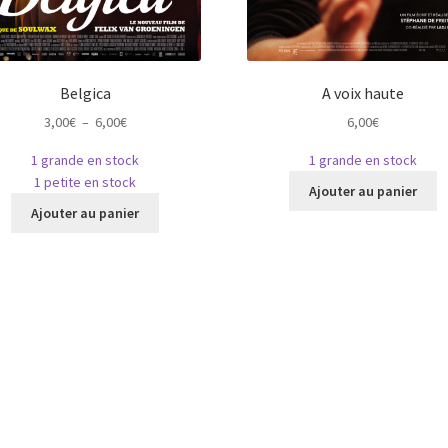
Belgica
A voix haute
Plage
3,00
€
–
6,00
€
6,00
€
de
1 grande en stock
1 grande en stock
prix :
C
1 petite en stock
3,00€
Ajouter au panier
Ce
p
à
Ajouter au panier
produit
a
6,00€
a
pl
plusieurs
va
variations.
L
Les
o
options
p
peuvent
ê
être
c
choisies
s
sur
la
la
p