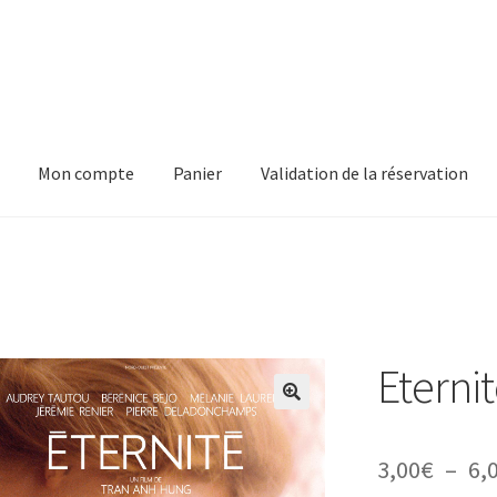
Mon compte
Panier
Validation de la réservation
pte
Panier
Validation de la réservation
Eterni
3,00
€
–
6,