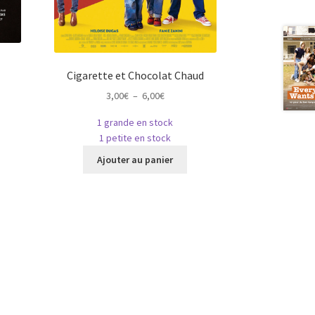
Cigarette et Chocolat Chaud
Plage
3,00
€
–
6,00
€
de
1 grande en stock
prix :
e
1 petite en stock
3,00€
roduit
Ce
à
Ajouter au panier
produit
6,00€
usieurs
a
riations.
plusieurs
es
variations.
ptions
Les
euvent
options
tre
peuvent
hoisies
être
ur
choisies
sur
age