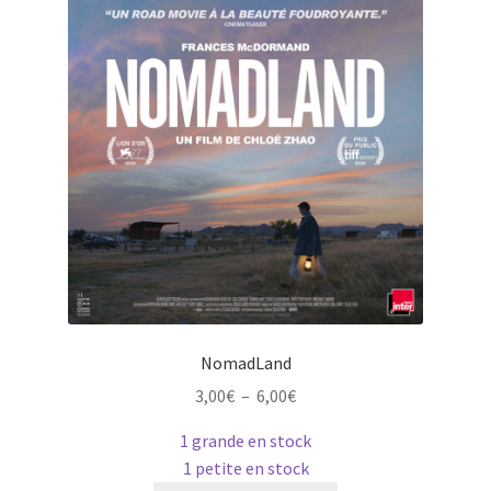
la
page
du
produit
NomadLand
Plage
3,00
€
–
6,00
€
de
1 grande en stock
prix :
1 petite en stock
3,00€