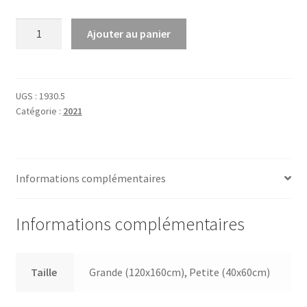
quantité
Ajouter au panier
de
Cry
Macho
UGS :
1930.5
Catégorie :
2021
Informations complémentaires
Informations complémentaires
Taille
Grande (120x160cm), Petite (40x60cm)