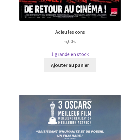
Adieu les cons
6,00
€
1 grande en stock
Ce
Ajouter au panier
produit
a
plusieurs
variations.
Les
options
peuvent
être
choisies
sur