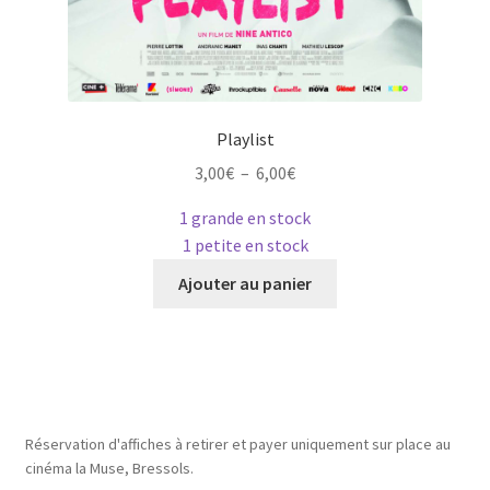
Playlist
Plage
3,00
€
–
6,00
€
de
1 grande en stock
prix :
1 petite en stock
3,00€
Ce
à
Ajouter au panier
produit
6,00€
a
plusieurs
variations.
Les
options
Réservation d'affiches à retirer et payer uniquement sur place au
peuvent
cinéma la Muse, Bressols.