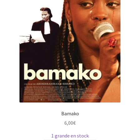
choisies
sur
la
page
du
produit
Bamako
6,00
€
1 grande en stock