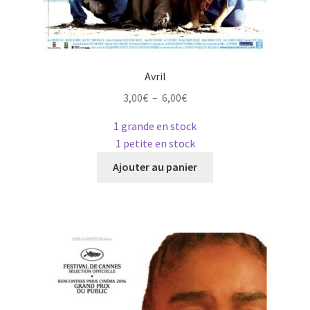
Avril
Plage
3,00
€
–
6,00
€
de
1 grande en stock
prix :
1 petite en stock
3,00€
Ce
à
Ajouter au panier
produit
6,00€
a
plusieurs
variations.
Les
options
peuvent
être