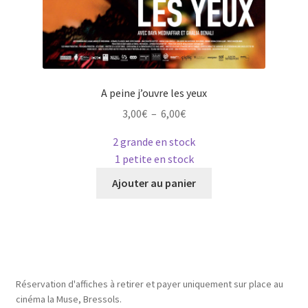
A peine j’ouvre les yeux
Plage
3,00
€
–
6,00
€
de
2 grande en stock
prix :
1 petite en stock
3,00€
Ce
à
Ajouter au panier
produit
6,00€
a
plusieurs
variations.
Les
options
Réservation d'affiches à retirer et payer uniquement sur place au
peuvent
cinéma la Muse, Bressols.